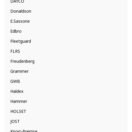
DAYCO
Donaldson
E.Sassone
Edbro
Fleetguard
FLRS
Freudenberg
Grammer
GWB
Haldex
Hammer
HOLSET
JOST
Knorr-Bremse