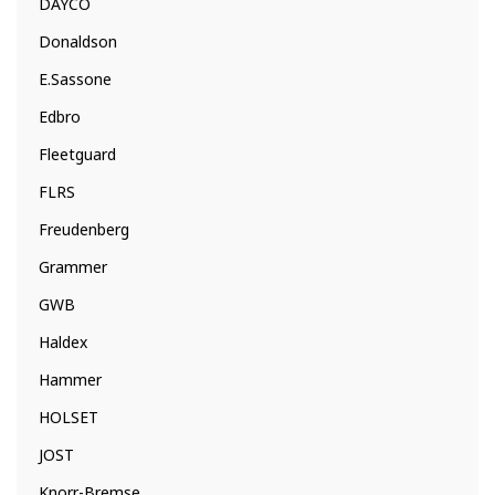
DAYCO
Donaldson
E.Sassone
Edbro
Fleetguard
FLRS
Freudenberg
Grammer
GWB
Haldex
Hammer
HOLSET
JOST
Knorr-Bremse