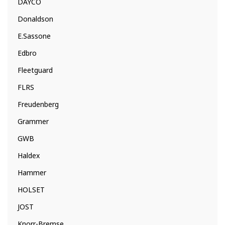
DAYCO
Donaldson
E.Sassone
Edbro
Fleetguard
FLRS
Freudenberg
Grammer
GWB
Haldex
Hammer
HOLSET
JOST
Knorr-Bremse