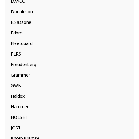
DAYCO
Donaldson
E.Sassone
Edbro
Fleetguard
FLRS
Freudenberg
Grammer
GWB
Haldex
Hammer
HOLSET
JOST
Knorr-Bremse