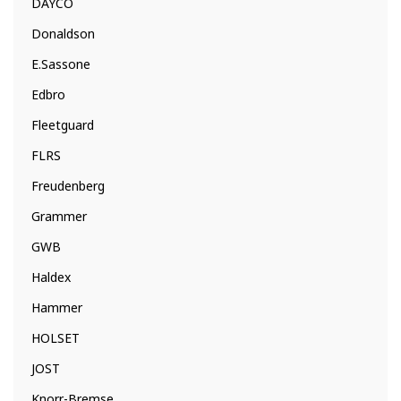
DAYCO
Donaldson
E.Sassone
Edbro
Fleetguard
FLRS
Freudenberg
Grammer
GWB
Haldex
Hammer
HOLSET
JOST
Knorr-Bremse