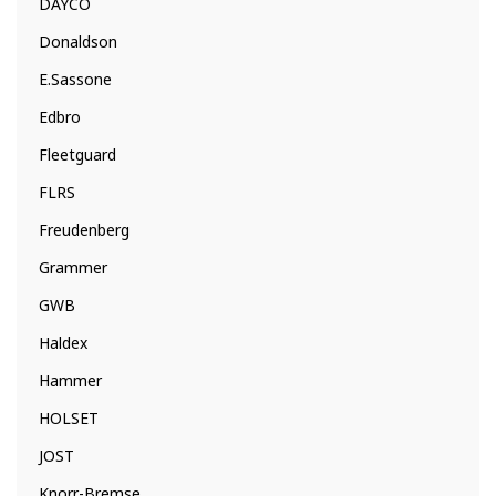
DAYCO
Donaldson
E.Sassone
Edbro
Fleetguard
FLRS
Freudenberg
Grammer
GWB
Haldex
Hammer
HOLSET
JOST
Knorr-Bremse