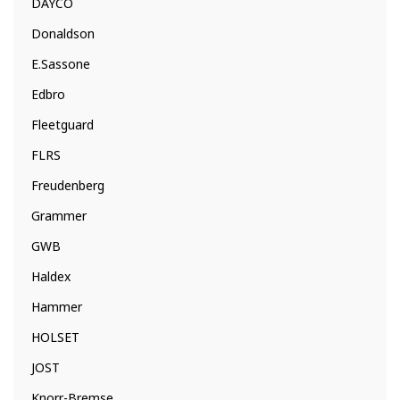
DAYCO
Donaldson
E.Sassone
Edbro
Fleetguard
FLRS
Freudenberg
Grammer
GWB
Haldex
Hammer
HOLSET
JOST
Knorr-Bremse